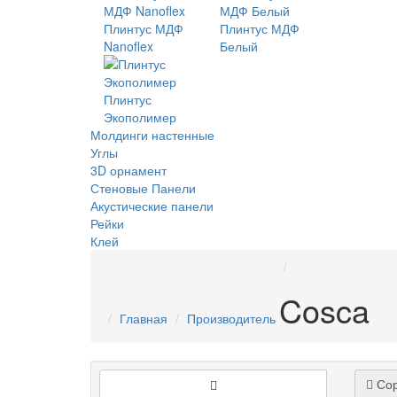
Плинтус МДФ
Плинтус МДФ
Nanoflex
Белый
Плинтус
Экополимер
Молдинги настенные
Углы
3D орнамент
Стеновые Панели
Акустические панели
Рейки
Клей
Cosca
Главная
Производитель
Сор